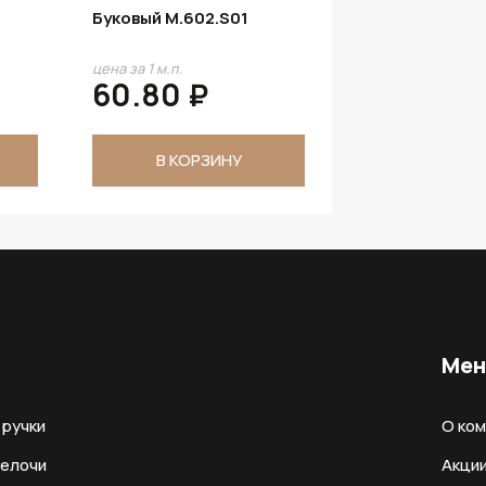
Буковый M.602.S01
цена за 1 м.п.
60.80 ₽
В КОРЗИНУ
Ме
ручки
О ко
мелочи
Акци