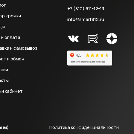
лог
+7 (812) 611-12-13
ор кромки
info@smart812.ru
ды
 и оплата
авка и самовывоз
ат и обмен
нсии
акты
ый кабинет
ены)
Политика конфиденциальности