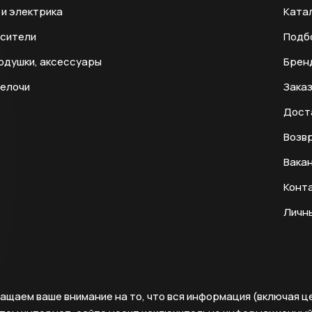
и электрика
Ката
есители
Подб
одушки, аксессуары
Брен
мелочи
Заказ
Дост
Возвр
Вака
Конт
Личн
ащаем ваше внимание на то, что вся информация (включая ц