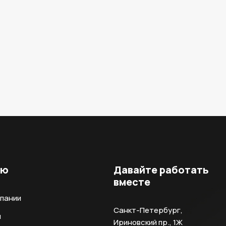
ню
Давайте работать
вместе
мпании
Санкт-Петербург,
и
Ириновский пр., 1Ж