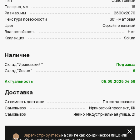
Тип
Однотонный
Толщина, мм
16
Размер, мм
2800х2070
Текстура поверхности
S01 - Матовая
Цвет
Серый пепельный
Влагостойкость
Нет
Коллекция
Solum
Наличие
Склад "Ириновский "
Под заказ
Склад "Янино "
6
Актуальность
06.08.2026 04:58
Доставка
Стоимость доставки
По согласованию
Самовывоз
Ириновский проспект, 1Ж
Самовывоз
Янино, Индустриальная улица, 21
Зарегистрируйтесь
на сайте как юридическое лицо или
ИП чтобы использовать оптовые цены