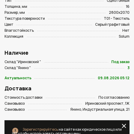
Тип
Однотонный
Толщина, мм
16
Размер, мм
2800х2070
Текстура поверхности
T01 - Текстиль
Цвет
Серый графитовый
Влагостойкость
Нет
Коллекция
Solum
Наличие
Склад "Ириновский "
Под заказ
Склад "Янино "
3
Актуальность
09.08.2026 05:12
Доставка
Стоимость доставки
По согласованию
Самовывоз
Ириновский проспект, 1Ж
Самовывоз
Янино, Индустриальная улица, 21
Зарегистрируйтесь
на сайте как юридическое лицо или
ИП чтобы использовать оптовые цены