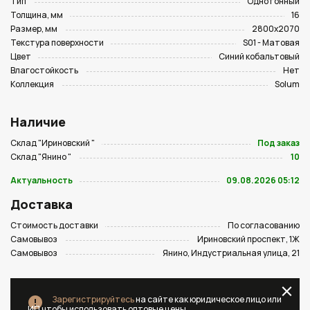
Тип
Однотонный
Толщина, мм
16
Размер, мм
2800х2070
Текстура поверхности
S01 - Матовая
Цвет
Синий кобальтовый
Влагостойкость
Нет
Коллекция
Solum
Наличие
Склад "Ириновский "
Под заказ
Склад "Янино "
10
Актуальность
09.08.2026 05:12
Доставка
Стоимость доставки
По согласованию
Самовывоз
Ириновский проспект, 1Ж
Самовывоз
Янино, Индустриальная улица, 21
Зарегистрируйтесь
на сайте как юридическое лицо или
ИП чтобы использовать оптовые цены