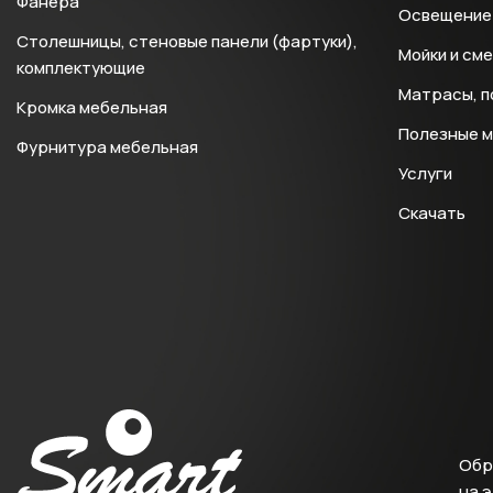
Фанера
Освещение 
Столешницы, стеновые панели (фартуки),
Мойки и см
комплектующие
Матрасы, п
Кромка мебельная
Полезные 
Фурнитура мебельная
Услуги
Скачать
Обр
на 