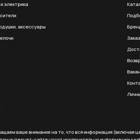
и электрика
Ката
есители
Подб
одушки, аксессуары
Брен
мелочи
Заказ
Дост
Возвр
Вака
Конт
Личн
ащаем ваше внимание на то, что вся информация (включая ц
этом интернет-сайте носит исключительно информационны