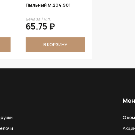
Пыльный M.204.S01
цена за 1 м.п.
65.75 ₽
В КОРЗИНУ
Ме
ручки
О ко
мелочи
Акци