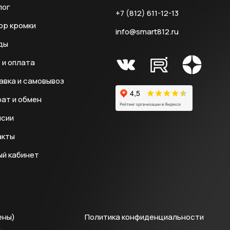
лог
+7 (812) 611-12-13
ор кромки
info@smart812.ru
ды
 и оплата
авка и самовывоз
ат и обмен
нсии
акты
ый кабинет
ены)
Политика конфиденциальности
й