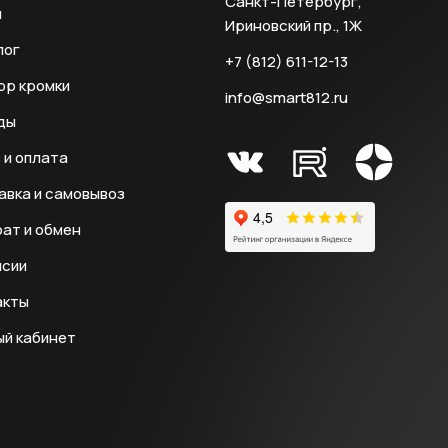
Санкт-Петербург,
и
Ириновский пр., 1Ж
лог
+7 (812) 611-12-13
ор кромки
info@smart812.ru
ды
 и оплата
авка и самовывоз
ат и обмен
нсии
акты
ый кабинет