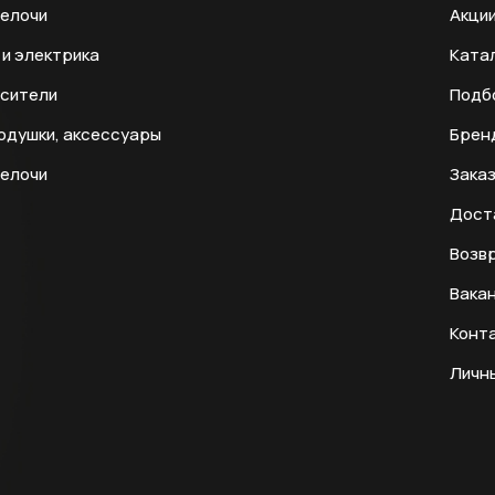
мелочи
Акци
и электрика
Ката
есители
Подб
одушки, аксессуары
Брен
мелочи
Заказ
Дост
Возвр
Вака
Конт
Личн