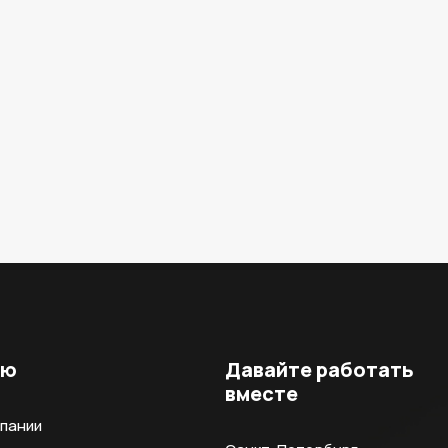
ню
Давайте работать
вместе
мпании