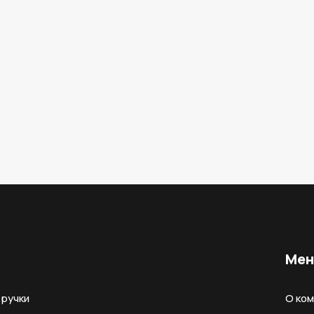
Ме
ручки
О ко