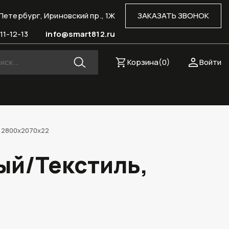
Петербург, Ириновский пр., 1Ж
ЗАКАЗАТЬ ЗВОНОК
11-12-13
info@smart812.ru
Корзина(
0
)
Войти
, 2800х2070х22
ый/Текстиль,