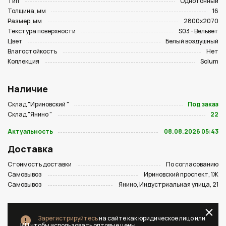
Тип
Однотонный
Толщина, мм
16
Размер, мм
2800х2070
Текстура поверхности
S03 - Вельвет
Цвет
Белый воздушный
Влагостойкость
Нет
Коллекция
Solum
Наличие
Склад "Ириновский "
Под заказ
Склад "Янино "
22
Актуальность
08.08.2026 05:43
Доставка
Стоимость доставки
По согласованию
Самовывоз
Ириновский проспект, 1Ж
Самовывоз
Янино, Индустриальная улица, 21
Зарегистрируйтесь
на сайте как юридическое лицо или
ИП чтобы использовать оптовые цены