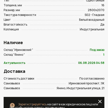
Тип
Однотонный
Толщина, мм
16
Размер, мм
2800х2070
Текстура поверхности
S02 - Гладкая
Цвет
Белый воздушный
Влагостойкость
Да
Коллекция
Индустриальная
Наличие
Склад "Ириновский "
Под заказ
Склад "Янино "
1
Актуальность
06.08.2026 04:58
Доставка
Стоимость доставки
По согласованию
Самовывоз
Ириновский проспект, 1Ж
Самовывоз
Янино, Индустриальная улица, 21
Зарегистрируйтесь
на сайте как юридическое лицо или
ИП чтобы использовать оптовые цены