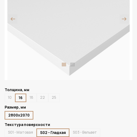
Толщина, мм
10
18
22
25
16
Размер, мм
2800х2070
Текстура поверхности
S01 - Матовая
S03 - Вельвет
S02 - Гладкая