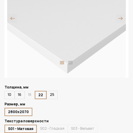
Толщина, мм
10
16
18
25
22
Размер, мм
2800х2070
Текстура поверхности
S02 - Гладкая
S03 - Вельвет
S01 - Матовая