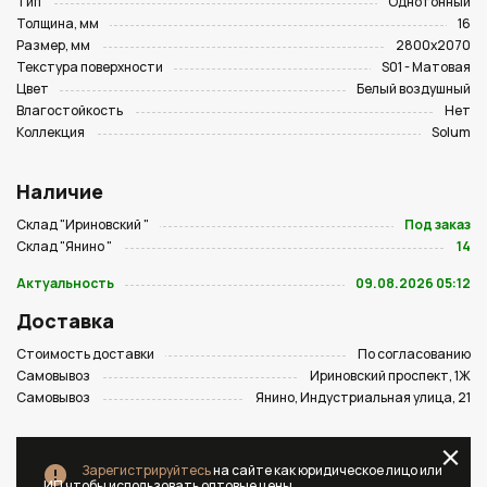
Тип
Однотонный
Толщина, мм
16
Размер, мм
2800х2070
Текстура поверхности
S01 - Матовая
Цвет
Белый воздушный
Влагостойкость
Нет
Коллекция
Solum
Наличие
Склад "Ириновский "
Под заказ
Склад "Янино "
14
Актуальность
09.08.2026 05:12
Доставка
Стоимость доставки
По согласованию
Самовывоз
Ириновский проспект, 1Ж
Самовывоз
Янино, Индустриальная улица, 21
Зарегистрируйтесь
на сайте как юридическое лицо или
ИП чтобы использовать оптовые цены