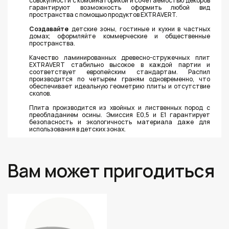
совокупности с комбинаторикой и сочетаемостью декоров
гарантируют возможность оформить любой вид
пространства с помощью продуктов EXTRAVERT.
Создавайте
детские зоны, гостиные и кухни в частных
домах; оформляйте коммерческие и общественные
пространства.
Качество ламинированных древесно-стружечных плит
EXTRAVERT стабильно высокое в каждой партии и
соответствует европейским стандартам. Распил
производится по четырем граням одновременно, что
обеспечивает идеальную геометрию плиты и отсутствие
сколов.
Плита производится из хвойных и лиственных пород с
преобладанием осины. Эмиссия Е0,5 и Е1 гарантирует
безопасность и экологичность материала даже для
использования в детских зонах.
Вам может пригодиться