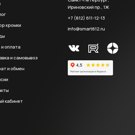
и
Ириновский пр., 1Ж
лог
+7 (812) 611-12-13
ор кромки
info@smart812.ru
ды
 и оплата
авка и самовывоз
ат и обмен
нсии
акты
ый кабинет