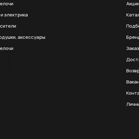
мелочи
Акци
и электрика
Ката
есители
Подб
одушки, аксессуары
Брен
мелочи
Заказ
Дост
Возвр
Вака
Конт
Личн