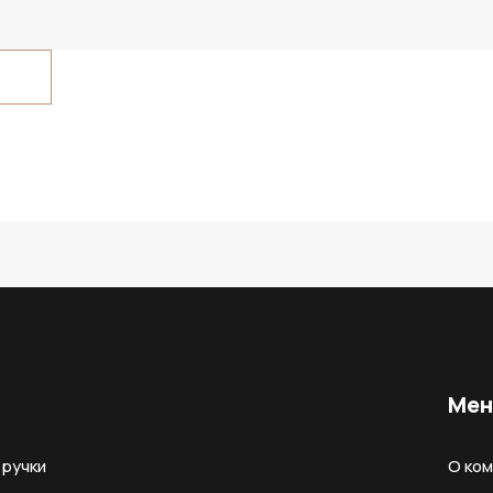
Ме
ручки
О ко