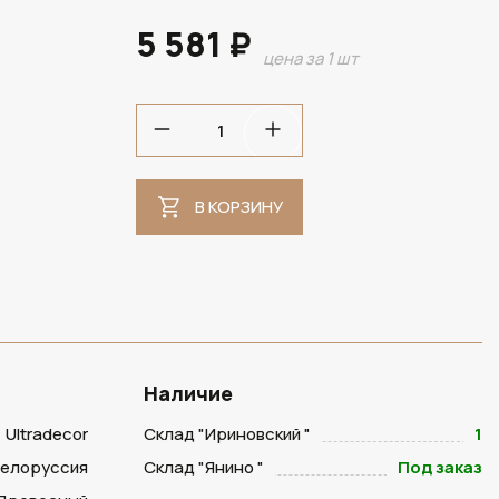
5 581 ₽
цена за 1 шт
В НАЛИЧИИ
В КОРЗИНУ
Наличие
Ultradecor
Склад "Ириновский "
1
Белоруссия
Склад "Янино "
Под заказ