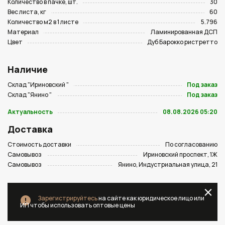
Количество в пачке, шт.
30
Вес листа, кг
60
Количество м2 в 1 листе
5.796
Материал
Ламинированная ДСП
Цвет
Дуб Барокко ристретто
Наличие
Склад "Ириновский "
Под заказ
Склад "Янино "
Под заказ
Актуальность
08.08.2026 05:20
Доставка
Стоимость доставки
По согласованию
Самовывоз
Ириновский проспект, 1Ж
Самовывоз
Янино, Индустриальная улица, 21
Зарегистрируйтесь
на сайте как юридическое лицо или
ИП чтобы использовать оптовые цены