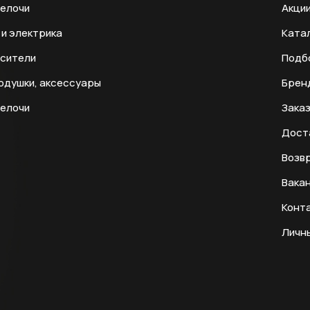
мелочи
Акци
и электрика
Ката
есители
Подб
одушки, аксессуары
Брен
мелочи
Заказ
Дост
Возвр
Вака
Конт
Личн