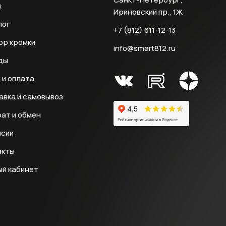
и
Ириновский пр., 1Ж
лог
+7 (812) 611-12-13
ор кромки
info@smart812.ru
ды
 и оплата
авка и самовывоз
ат и обмен
нсии
акты
ый кабинет