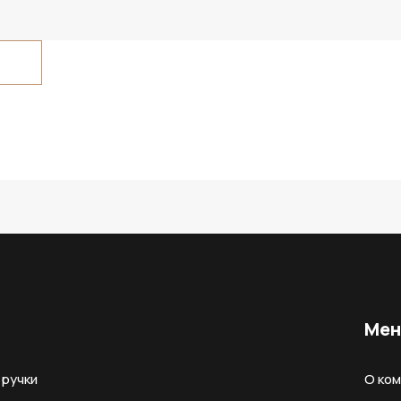
Ме
ручки
О ко