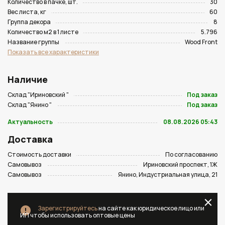
Количество в пачке, шт.
30
Вес листа, кг
60
Группа декора
8
Количество м2 в 1 листе
5.796
Название группы
Wood Front
Показать все характеристики
Наличие
Склад "Ириновский "
Под заказ
Склад "Янино "
Под заказ
Актуальность
08.08.2026 05:43
Доставка
Стоимость доставки
По согласованию
Самовывоз
Ириновский проспект, 1Ж
Самовывоз
Янино, Индустриальная улица, 21
Зарегистрируйтесь
на сайте как юридическое лицо или
ИП чтобы использовать оптовые цены