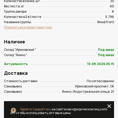
Количество в пачке, шт.
30
Вес листа, кг
60
Группа декора
8
Количество м2 в 1 листе
5.796
Название группы
Wood Front
Показать все характеристики
Наличие
Склад "Ириновский "
Под заказ
Склад "Янино "
Под заказ
Актуальность
10.08.2026 05:15
Доставка
Стоимость доставки
По согласованию
Самовывоз
Ириновский проспект, 1Ж
Самовывоз
Янино, Индустриальная улица, 21
Зарегистрируйтесь
на сайте как юридическое лицо или
ИП чтобы использовать оптовые цены