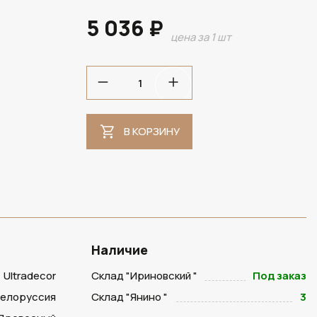
5 036 ₽
цена за 1 шт
В НАЛИЧИИ
В КОРЗИНУ
Наличие
Ultradecor
Склад "Ириновский "
Под заказ
Белоруссия
Склад "Янино "
3