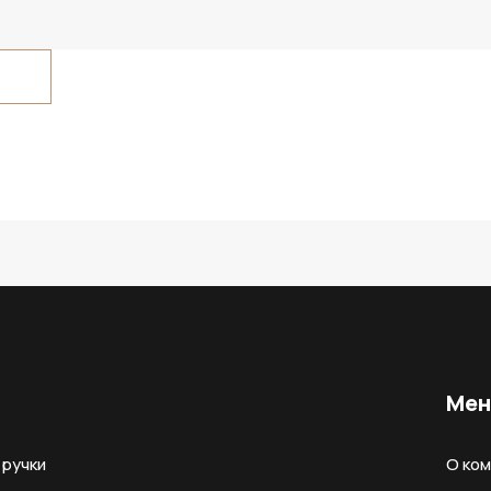
Ме
ручки
О ко