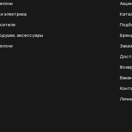
мелочи
Акци
и электрика
Ката
есители
Подб
одушки, аксессуары
Брен
мелочи
Заказ
Дост
Возвр
Вака
Конт
Личн