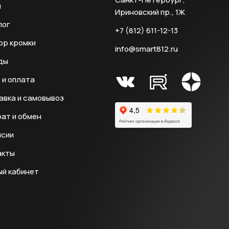
и
Ириновский пр., 1Ж
лог
+7 (812) 611-12-13
ор кромки
info@smart812.ru
ды
 и оплата
авка и самовывоз
ат и обмен
нсии
акты
ый кабинет