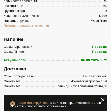
Количество в пачке, шт.
30
Вес листа, кг
60
Группа декора
8
Количество м2 в 1 листе
5.796
Название группы
Wood Front
Показать все характеристики
Наличие
Склад "Ириновский "
Под заказ
Склад "Янино "
Под заказ
Актуальность
06.08.2026 05:21
Доставка
Стоимость доставки
По согласованию
Самовывоз
Ириновский проспект, 1Ж
Самовывоз
Янино, Индустриальная улица, 21
Зарегистрируйтесь
на сайте как юридическое лицо или
ИП чтобы использовать оптовые цены