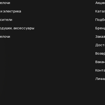
мелочи
Акци
и электрика
Ката
есители
Подб
одушки, аксессуары
Брен
мелочи
Заказ
Дост
Возвр
Вака
Конт
Личн