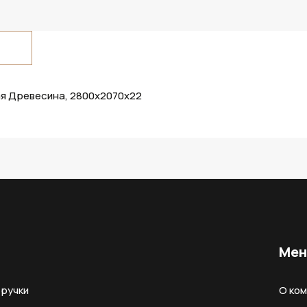
ая Древесина, 2800х2070х22
Ме
ручки
О ко