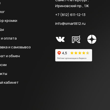
и
Ириновский пр., 1Ж
лог
+7 (812) 611-12-13
ор кромки
info@smart812.ru
ды
 и оплата
авка и самовывоз
ат и обмен
нсии
акты
ый кабинет