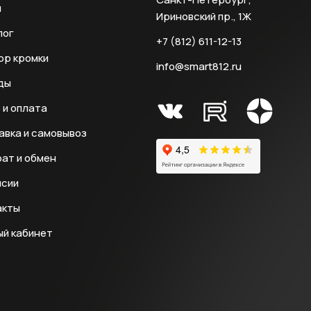
и
Ириновский пр., 1Ж
лог
+7 (812) 611-12-13
ор кромки
info@smart812.ru
ды
 и оплата
авка и самовывоз
ат и обмен
нсии
акты
ый кабинет