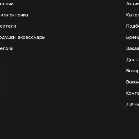
мелочи
Акци
и электрика
Ката
есители
Подб
одушки, аксессуары
Брен
мелочи
Заказ
Дост
Возвр
Вака
Конт
Личн