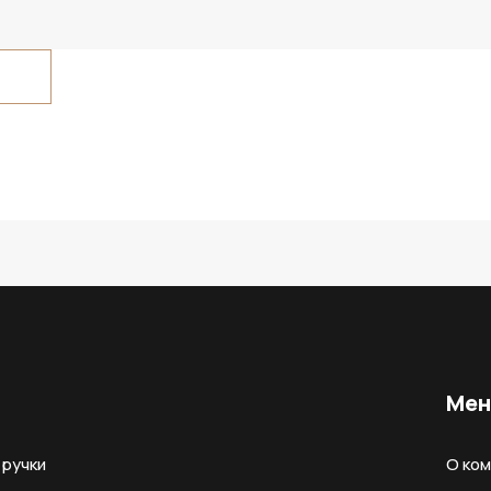
Ме
ручки
О ко