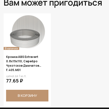
Вам может пригодиться
В наличии
Кромка ABS Extravert
0.8х19х110, Серебро
Чукотское Дымчатое
F.405.M01
цена за 1 м.п.
77.65 ₽
В КОРЗИНУ