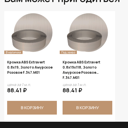
В наличии
Под заказ
Кромка ABS Extravert
Кромка ABS Extravert
0.8х19, Золото Амурское
0.8х19х118, Золото
Розовое F.347.M01
Амурское Розовое
F.347.M01
цена за 1 м.п.
цена за 1 м.п.
88.41 ₽
88.41 ₽
В КОРЗИНУ
В КОРЗИНУ