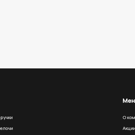
Ме
ручки
О ко
мелочи
Акци