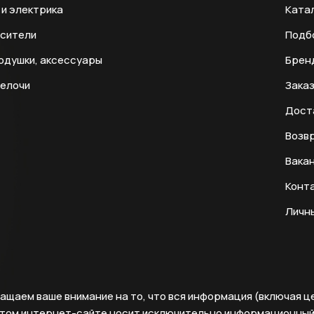
и электрика
Ката
есители
Подб
одушки, аксессуары
Брен
мелочи
Заказ
Дост
Возвр
Вака
Конт
Личн
ащаем ваше внимание на то, что вся информация (включая ц
этом интернет-сайте носит исключительно информационны