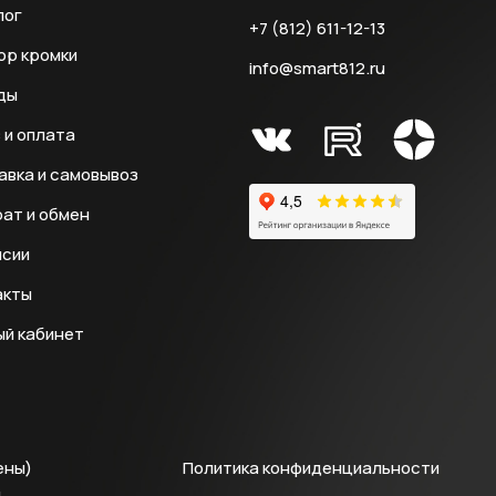
лог
+7 (812) 611-12-13
ор кромки
info@smart812.ru
ды
 и оплата
авка и самовывоз
ат и обмен
нсии
акты
ый кабинет
ены)
Политика конфиденциальности
й