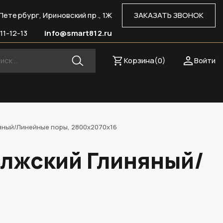
Петербург, Ириновский пр., 1Ж
ЗАКАЗАТЬ ЗВОНОК
11-12-13
info@smart812.ru
Корзина(
0
)
Войти
няный/Линейные поры, 2800х2070х16
олжский Глиняный/