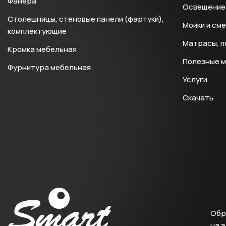
Фанера
Освещение 
Столешницы, стеновые панели (фартуки),
Мойки и см
комплектующие
Матрасы, п
Кромка мебельная
Полезные 
Фурнитура мебельная
Услуги
Скачать
Обр
на 