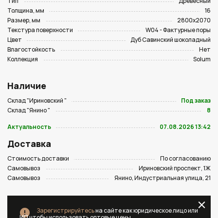
Тип
Древесный
Толщина, мм
16
Размер, мм
2800х2070
Текстура поверхности
W04 - Фактурные поры
Цвет
Дуб Савинский шоколадный
Влагостойкость
Нет
Коллекция
Solum
Наличие
Склад "Ириновский "
Под заказ
Склад "Янино "
8
Актуальность
07.08.2026 13:42
Доставка
Стоимость доставки
По согласованию
Самовывоз
Ириновский проспект, 1Ж
Самовывоз
Янино, Индустриальная улица, 21
Зарегистрируйтесь
на сайте как юридическое лицо или
ИП чтобы использовать оптовые цены