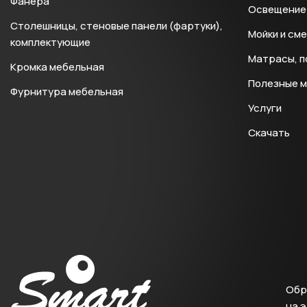
Фанера
Освещение 
Столешницы, стеновые панели (фартуки),
Мойки и см
комплектующие
Матрасы, п
Кромка мебельная
Полезные 
Фурнитура мебельная
Услуги
Скачать
Обр
на 