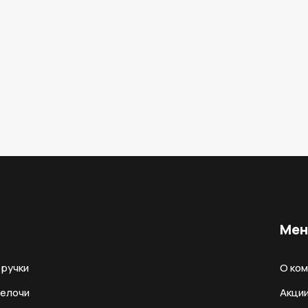
Ме
ручки
О ко
мелочи
Акци