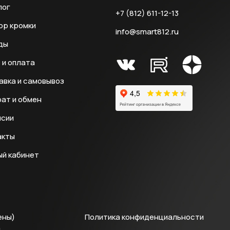
лог
+7 (812) 611-12-13
ор кромки
info@smart812.ru
ды
 и оплата
авка и самовывоз
ат и обмен
нсии
акты
ый кабинет
ены)
Политика конфиденциальности
й