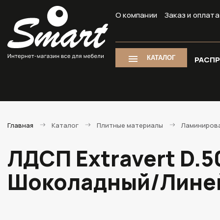
О компании
Заказ и оплата
КАТАЛОГ
РАСП
Главная
Каталог
Плитные материалы
Ламиниров
ЛДСП Extravert D.
Шоколадный/Линей