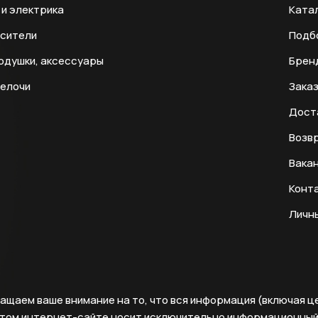
и электрика
Ката
есители
Подб
одушки, аксессуары
Брен
мелочи
Заказ
Дост
Возвр
Вака
Конт
Личн
ащаем ваше внимание на то, что вся информация (включая ц
этом интернет-сайте носит исключительно информационны