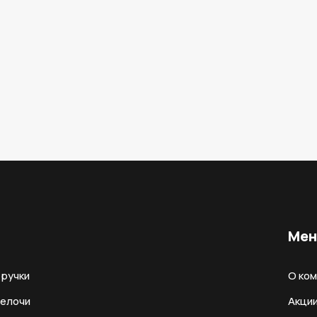
Ме
ручки
О ко
мелочи
Акци