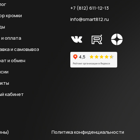
лог
+7 (812) 611-12-13
ор кромки
info@smart812.ru
ды
 и оплата
авка и самовывоз
ат и обмен
нсии
акты
ый кабинет
ены)
Политика конфиденциальности
й