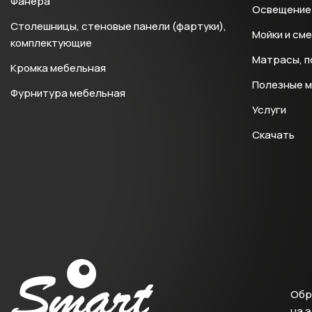
Фанера
Освещение 
Столешницы, стеновые панели (фартуки),
Мойки и см
комплектующие
Матрасы, п
Кромка мебельная
Полезные 
Фурнитура мебельная
Услуги
Скачать
Обр
на 