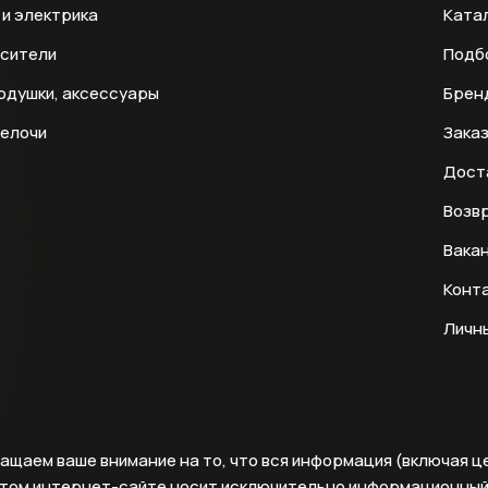
и электрика
Ката
есители
Подб
одушки, аксессуары
Брен
мелочи
Заказ
Дост
Возвр
Вака
Конт
Личн
ащаем ваше внимание на то, что вся информация (включая ц
этом интернет-сайте носит исключительно информационны