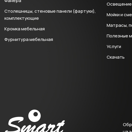
Фанера
Освещение 
Столешницы, стеновые панели (фартуки),
Мойки и см
комплектующие
Матрасы, п
Кромка мебельная
Полезные 
Фурнитура мебельная
Услуги
Скачать
Обр
на 