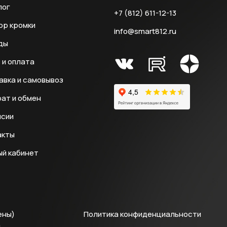
лог
+7 (812) 611-12-13
ор кромки
info@smart812.ru
ды
 и оплата
авка и самовывоз
ат и обмен
нсии
акты
ый кабинет
ены)
Политика конфиденциальности
й