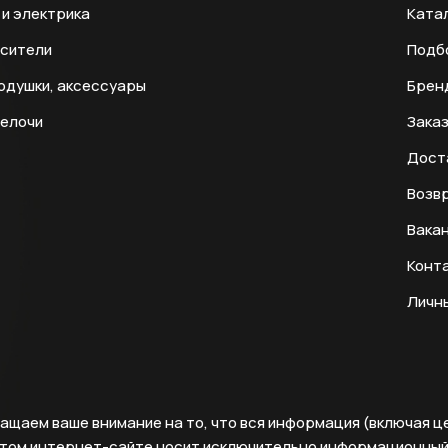
и электрика
Ката
есители
Подб
одушки, аксессуары
Брен
мелочи
Заказ
Дост
Возвр
Вака
Конт
Личн
ащаем ваше внимание на то, что вся информация (включая ц
этом интернет-сайте носит исключительно информационны