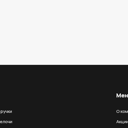
Ме
ручки
О ко
мелочи
Акци