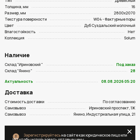
Тип
Древесный
Толщина, мм
16
Размер, мм
2800х2070
Текстура поверхности
W04 - Фактурные поры
Цвет
Дуб Суздальский молочный
Влагостойкость
Нет
Коллекция
Solum
Наличие
Склад "Ириновский "
Под заказ
Склад "Янино "
28
Актуальность
08.08.2026 05:20
Доставка
Стоимость доставки
По согласованию
Самовывоз
Ириновский проспект, 1Ж
Самовывоз
Янино, Индустриальная улица, 21
Зарегистрируйтесь
на сайте как юридическое лицо или
ИП чтобы использовать оптовые цены