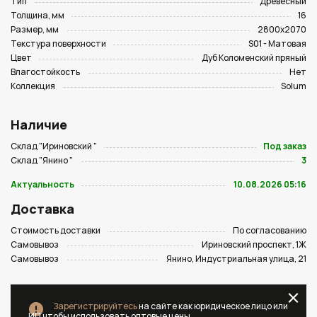
Тип
Древесный
Толщина, мм
16
Размер, мм
2800х2070
Текстура поверхности
S01 - Матовая
Цвет
Дуб Коломенский пряный
Влагостойкость
Нет
Коллекция
Solum
Наличие
Склад "Ириновский "
Под заказ
Склад "Янино "
3
Актуальность
10.08.2026 05:16
Доставка
Стоимость доставки
По согласованию
Самовывоз
Ириновский проспект, 1Ж
Самовывоз
Янино, Индустриальная улица, 21
Зарегистрируйтесь
на сайте как юридическое лицо или
ИП чтобы использовать оптовые цены