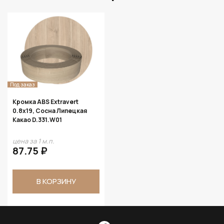
Под заказ
Кромка ABS Extravert
0.8х19, Сосна Липецкая
Какао D.331.W01
цена за 1 м.п.
87.75 ₽
В КОРЗИНУ