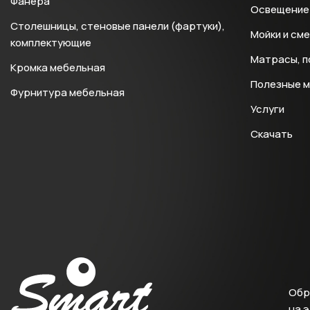
Фанера
Освещение 
Столешницы, стеновые панели (фартуки),
Мойки и см
комплектующие
Матрасы, п
Кромка мебельная
Полезные 
Фурнитура мебельная
Услуги
Скачать
Обр
на 