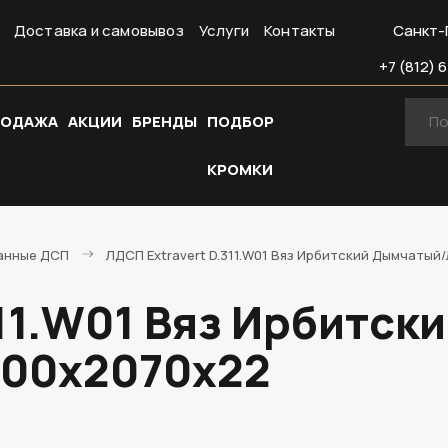
Доставка и самовывоз
Услуги
Контакты
Санкт-
+7 (812) 6
РОДАЖА
АКЦИИ
БРЕНДЫ
ПОДБОР
КРОМКИ
анные ДСП
ЛДСП Extravert D.311.W01 Вяз Ирбитский Дымчатый
311.W01 Вяз Ирбитск
800х2070х22