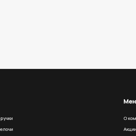
Ме
ручки
О ко
мелочи
Акци