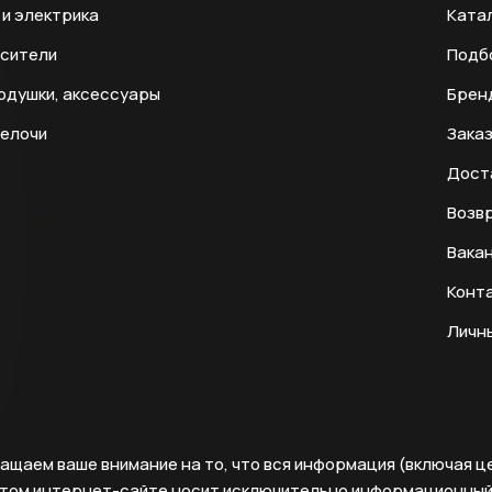
и электрика
Ката
есители
Подб
одушки, аксессуары
Брен
мелочи
Заказ
Дост
Возвр
Вака
Конт
Личн
ащаем ваше внимание на то, что вся информация (включая ц
этом интернет-сайте носит исключительно информационны