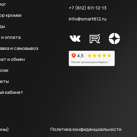
лог
+7 (812) 611-12-13
ор кромки
info@smart812.ru
ды
 и оплата
авка и самовывоз
ат и обмен
нсии
акты
ый кабинет
ены)
Политика конфиденциальности
й