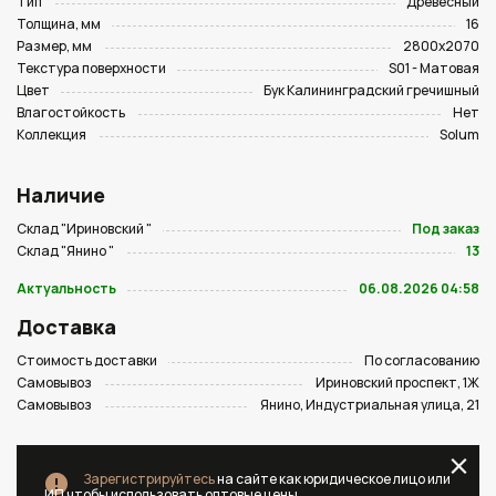
Тип
Древесный
Толщина, мм
16
Размер, мм
2800х2070
Текстура поверхности
S01 - Матовая
Цвет
Бук Калининградский гречишный
Влагостойкость
Нет
Коллекция
Solum
Наличие
Склад "Ириновский "
Под заказ
Склад "Янино "
13
Актуальность
06.08.2026 04:58
Доставка
Стоимость доставки
По согласованию
Самовывоз
Ириновский проспект, 1Ж
Самовывоз
Янино, Индустриальная улица, 21
Зарегистрируйтесь
на сайте как юридическое лицо или
ИП чтобы использовать оптовые цены