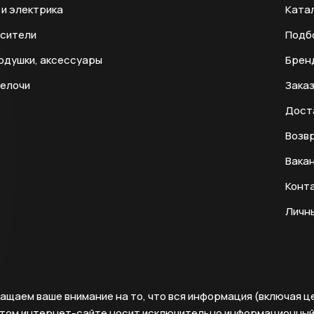
и электрика
Ката
есители
Подб
одушки, аксессуары
Брен
мелочи
Заказ
Дост
Возвр
Вака
Конт
Личн
ащаем ваше внимание на то, что вся информация (включая ц
этом интернет-сайте носит исключительно информационны