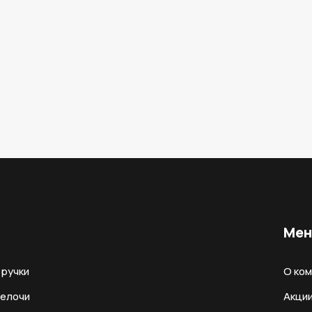
Ме
ручки
О ко
мелочи
Акци