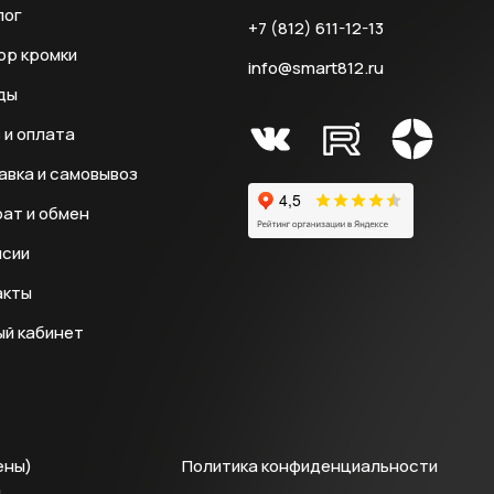
лог
+7 (812) 611-12-13
ор кромки
info@smart812.ru
ды
 и оплата
авка и самовывоз
ат и обмен
нсии
акты
ый кабинет
ены)
Политика конфиденциальности
й