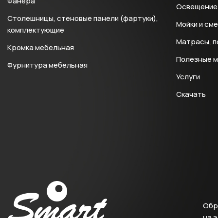
Фанера
Освещение 
Столешницы, стеновые панели (фартуки),
Мойки и см
комплектующие
Матрасы, п
Кромка мебельная
Полезные 
Фурнитура мебельная
Услуги
Скачать
Обр
на 