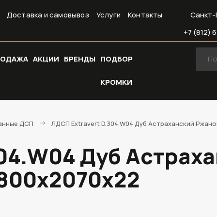
Доставка и самовывоз
Услуги
Контакты
Санкт-
+7 (812) 6
РОДАЖА
АКЦИИ
БРЕНДЫ
ПОДБОР
КРОМКИ
анные ДСП
ЛДСП Extravert D.304.W04 Дуб Астраханский Ржан
304.W04 Дуб Астрах
2800х2070х22