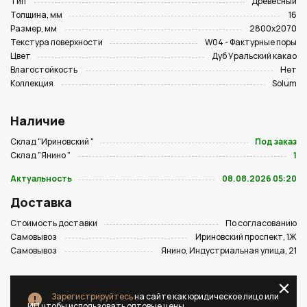
Тип
Древесный
Толщина, мм
16
Размер, мм
2800х2070
Текстура поверхности
W04 - Фактурные поры
Цвет
Дуб Уральский какао
Влагостойкость
Нет
Коллекция
Solum
Наличие
Склад "Ириновский "
Под заказ
Склад "Янино "
1
Актуальность
08.08.2026 05:20
Доставка
Стоимость доставки
По согласованию
Самовывоз
Ириновский проспект, 1Ж
Самовывоз
Янино, Индустриальная улица, 21
Зарегистрируйтесь
на сайте как юридическое лицо или
ИП чтобы использовать оптовые цены