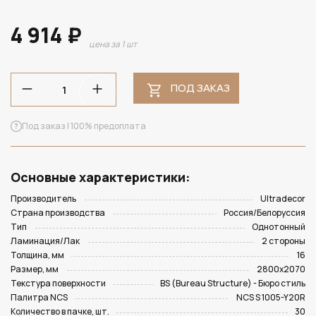
4 914 ₽
цена за 1 шт
ПОД ЗАКАЗ
Под заказ | 100% предоплата
Основные характеристики:
Производитель
Ultradecor
Страна производства
Россия/Белоруссия
Тип
Однотонный
Ламинация/Лак
2 стороны
Толщина, мм
16
Размер, мм
2800х2070
Текстура поверхности
BS (Bureau Structure) - Бюро стиль
Палитра NCS
NCS S 1005-Y20R
Количество в пачке, шт.
30