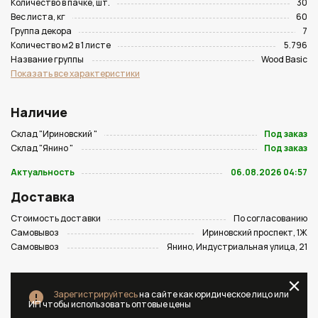
Количество в пачке, шт.
30
Вес листа, кг
60
Группа декора
7
Количество м2 в 1 листе
5.796
Название группы
Wood Basic
Показать все характеристики
Наличие
Склад "Ириновский "
Под заказ
Склад "Янино "
Под заказ
Актуальность
06.08.2026 04:57
Доставка
Стоимость доставки
По согласованию
Самовывоз
Ириновский проспект, 1Ж
Самовывоз
Янино, Индустриальная улица, 21
Зарегистрируйтесь
на сайте как юридическое лицо или
ИП чтобы использовать оптовые цены