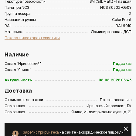
Текстура поверхности
SM (Silk Matt) - Гладкая
Палитра NCS
NCS S 0502-G50Y
Группа декора
2
Название группы
Color Front
RAL
RAL 9010
Материал
Ламинированная ДСП
Показать все характеристики
Наличие
Склад "Ириновский "
Под заказ
Склад "Янино "
Под заказ
Актуальность
08.08.2026 05:43
Доставка
Стоимость доставки
По согласованию
Самовывоз
Ириновский проспект, 1Ж
Самовывоз
Янино, Индустриальная улица, 21
Зарегистрируйтесь
на сайте как юридическое лицо или