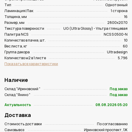
Тип
Однотонный
Ламинация/Лак
1 сторона
Толщина, мм
16
Размер, мм
2800х2070
Текстура поверхности
UG (Ultra Glossy) - Ультра глянцевая
Палитра NCS
NCS S 0500-N
Количество в пачке, шт.
10
Вес листа, кг
60
Группа декора
Ultradesign
Количество м2 в 1 листе
5.796
Показать все характеристики
Наличие
Склад "Ириновский "
Под заказ
Склад "Янино "
Под заказ
Актуальность
08.08.2026 05:20
Доставка
Стоимость доставки
По согласованию
Самовывоз
Ириновский проспект, 1Ж