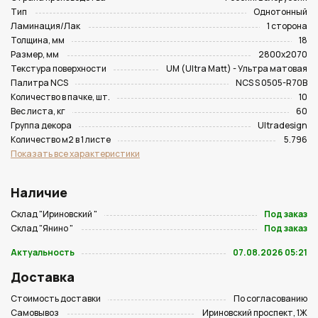
Тип
Однотонный
Ламинация/Лак
1 сторона
Толщина, мм
18
Размер, мм
2800х2070
Текстура поверхности
UM (Ultra Matt) - Ультра матовая
Палитра NCS
NCS S 0505-R70B
Количество в пачке, шт.
10
Вес листа, кг
60
Группа декора
Ultradesign
Количество м2 в 1 листе
5.796
Показать все характеристики
Наличие
Склад "Ириновский "
Под заказ
Склад "Янино "
Под заказ
Актуальность
07.08.2026 05:21
Доставка
Стоимость доставки
По согласованию
Самовывоз
Ириновский проспект, 1Ж