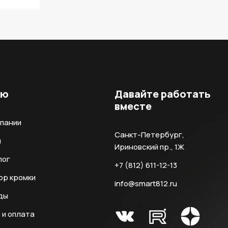
ню
Давайте работать
вместе
мпании
Санкт-Петербург,
и
Ириновский пр., 1Ж
лог
+7 (812) 611-12-13
ор кромки
info@smart812.ru
ды
 и оплата