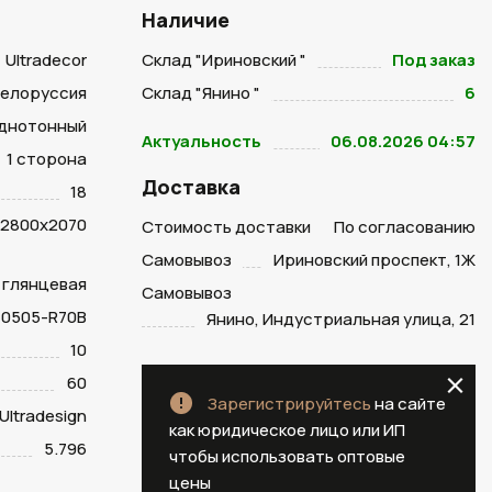
Наличие
Ultradecor
Склад "Ириновский "
Под заказ
Белоруссия
Склад "Янино "
6
днотонный
Актуальность
06.08.2026 04:57
1 сторона
Доставка
18
2800х2070
Стоимость доставки
По согласованию
Самовывоз
Ириновский проспект, 1Ж
а глянцевая
Самовывоз
 0505-R70B
Янино, Индустриальная улица, 21
10
60
Зарегистрируйтесь
на сайте
Ultradesign
как юридическое лицо или ИП
5.796
чтобы использовать оптовые
цены