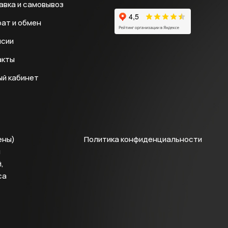
авка и самовывоз
ат и обмен
нсии
акты
ый кабинет
ены)
Политика конфиденциальности
й
,
са