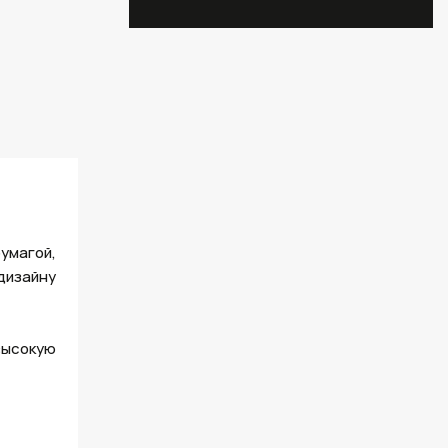
умагой,
дизайну
высокую