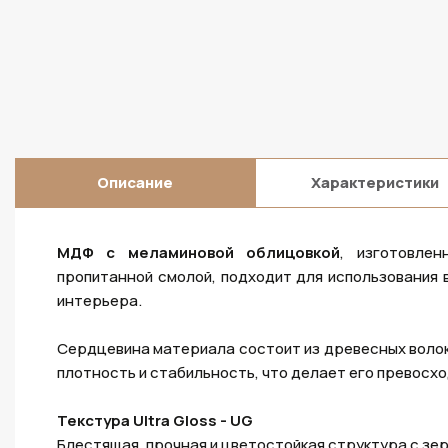
Описание
Характеристики
МДФ с меламиновой облицовкой
, изготовле
пропитанной смолой, подходит для использования 
интерьера.
Сердцевина материала состоит из древесных волок
плотность и стабильность, что делает его превосх
Текстура Ultra Gloss - UG
Блестящая, прочная и цветостойкая структура с зе