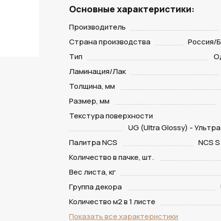
Основные характеристики:
Производитель
Страна производства
Россия/
Тип
О
Ламинация/Лак
Толщина, мм
Размер, мм
Текстура поверхности
UG (Ultra Glossy) - Ультр
Палитра NCS
NCS S
Количество в пачке, шт.
Вес листа, кг
Группа декора
Количество м2 в 1 листе
Показать все характеристики