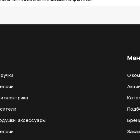
Ме
ручки
О ко
мелочи
Акци
и электрика
Ката
есители
Подб
одушки, аксессуары
Брен
мелочи
Заказ