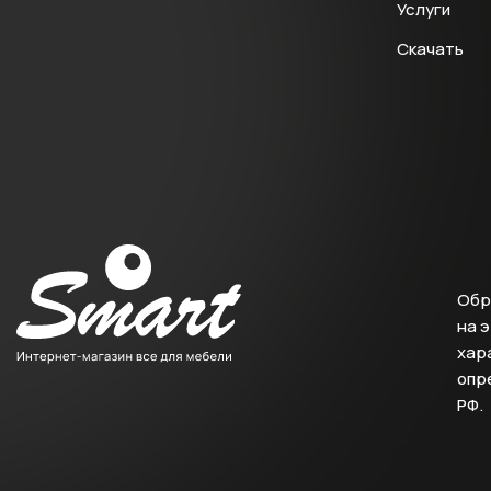
Услуги
Скачать
Обр
на 
хара
опр
РФ.