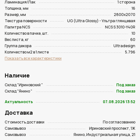
Ламинация/Лак
1 сторона
Толщина, мм
16
Размер, мм
2800х2070
Текстура поверхности
UG (Ultra Glossy) - Ультра глянцевая
Палитра NCS
NCS S 3010-Y40R
Количество в пачке, шт.
10
Вес листа, кг
60
Группа декора
Ultradesign
Количество м2 в 1 листе
5.796
Показать все характеристики
Наличие
Склад "Ириновский "
Под заказ
Склад "Янино "
Под заказ
Актуальность
07.08.2026 13:52
Доставка
Стоимость доставки
По согласованию
Самовывоз
Ириновский проспект, 1Ж
Самовывоз
Янино, Индустриальная улица, 21