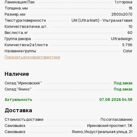
Ламинация/Лак
1 сторона
Толщина, мм
18
Размер, мм
2800х2070
Текстура поверхности
UM (Ultra Matt) - Ультра матовая
Количество в пачке, шт.
10
Вес листа, кг
60
Группа декора
Ultradesign
Количество м2 в 1 листе
5.796
Название группы
Color
Показать все характеристики
Наличие
Склад "Ириновский "
Под заказ
Склад "Янино "
Под заказ
Актуальность
07.08.2026 04:58
Доставка
Стоимость доставки
По согласованию
Самовывоз
Ириновский проспект, 1Ж
Самовывоз
Янино, Индустриальная улица, 21