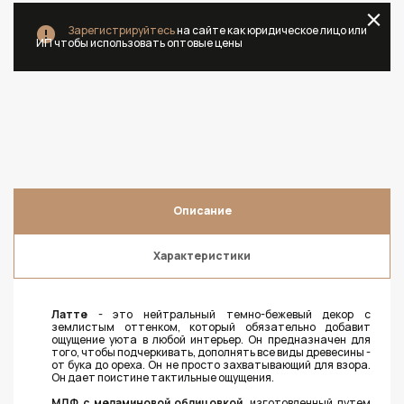
Зарегистрируйтесь
на сайте как юридическое лицо или
ИП чтобы использовать оптовые цены
Описание
Характеристики
Латте
- это нейтральный темно-бежевый декор с
землистым оттенком, который обязательно добавит
ощущение уюта в любой интерьер. Он предназначен для
того, чтобы подчеркивать, дополнять все виды древесины -
от бука до ореха. Он не просто захватывающий для взора.
Он дает поистине тактильные ощущения.
МДФ с меламиновой облицовкой
, изготовленный путем