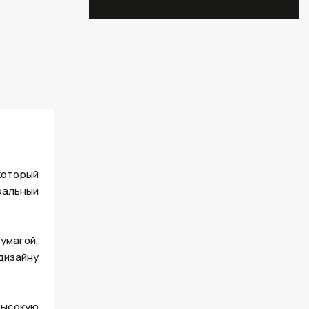
который
ральный
умагой,
дизайну
высокую