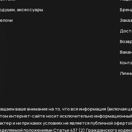
одушки, аксессуары
Брен
мелочи
Заказ
Дост
Возвр
Вака
Конт
Личн
ащаем ваше внимание на то, что вся информация (включая ц
этом интернет-сайте носит исключительно информационны
ктер и ни при каких условиях не является публичной офертой
еделяемой положениями Статьи 437 (2) Гражданского кодек