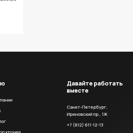
ню
Давайте работать
вместе
мпании
Санкт-Петербург,
и
Ириновский пр., 1Ж
лог
+7 (812) 611-12-13
ор кромки