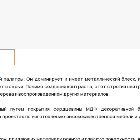
й палитры. Он доминирует и имеет металлический блеск, 
т в серый. Помимо создания контраста, этот строгий нейт
дерева и воспроизведением других материалов.
нный путем покрытия сердцевины МДФ декоративной б
в проектах по изготовлению высококачественной мебели и 
он, придающих материалу ровную и гладкую поверхность, 