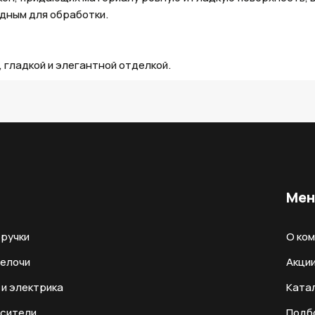
одным для обработки.
 гладкой и элегантной отделкой.
Ме
ручки
О ко
мелочи
Акци
и электрика
Ката
есители
Подб