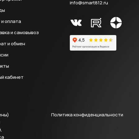
info@smart812.ru
ды
 и оплата
авка и самовывоз
ат и обмен
нсии
акты
ый кабинет
ены)
Политика конфиденциальности
й
,
са