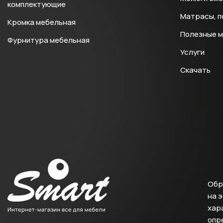
комплектующие
Матрасы, п
Кромка мебельная
Полезные 
Фурнитура мебельная
Услуги
Скачать
Обр
на 
хара
опр