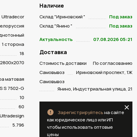
Наличие
Ultradecor
Склад "Ириновский "
Под заказ
Белоруссия
Склад "Янино "
Под заказ
днотонный
Актуальность
07.08.2026 05:21
1 сторона
Доставка
18
2800х2070
Стоимость доставки
По согласованию
Самовывоз
Ириновский проспект, 1Ж
тра матовая
Самовывоз
S S 7502-G
Янино, Индустриальная улица, 21
10
60
Зарегистрируйтесь
на сайте
Ultradesign
как юридическое лицо или ИП
5.796
чтобы использовать оптовые
цены