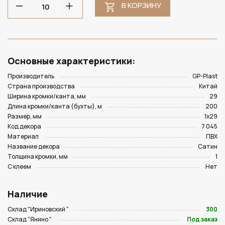
В КОРЗИНУ
Основные характеристики:
Производитель
GP-Plast
Страна производства
Китай
Ширина кромки/канта, мм
29
Длина кромки/канта (бухты), м
200
Размер, мм
1х29
Код декора
7 045
Материал
ПВХ
Название декора
Сатин
Толщина кромки, мм
1
С клеем
Нет
Наличие
Склад "Ириновский "
300
Склад "Янино "
Под заказ