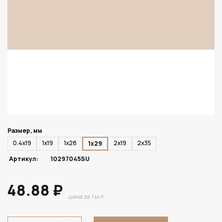
Размер, мм
0.4х19
1х19
1х28
2х19
2х35
1х29
Артикул:
10297045SU
48.88 ₽
цена за 1 м.п.