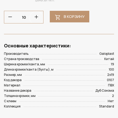
цена за 1 м.п.
В КОРЗИНУ
Основные характеристики:
Производитель
Galoplast
Страна производства
Китай
Ширина кромки/канта, мм
19
Длина кромки/канта (бухты), м
100
Размер, мм
2х19
Код декора
0107
Материал
ПВХ
Название декора
Дуб Сонома
Толщина кромки, мм
2
С клеем
Нет
Коллекция
Standard