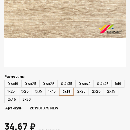
Размер, мм
0.4х19
0.4х25
0.4х28
0.4х35
0.4х42
0.4х45
1х19
1х25
1х28
1х35
1х45
2х25
2х28
2х35
2х19
2х45
2х50
Артикул:
20190107S NEW
34.67 ₽