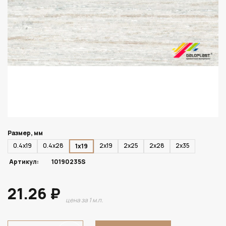
Размер, мм
0.4х19
0.4х28
2х19
2х25
2х28
2х35
1х19
Артикул:
10190235S
21.26 ₽
цена за 1 м.п.