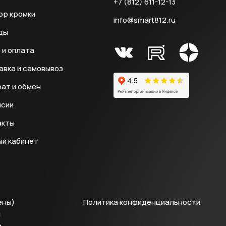
+7 (812) 611-12-13
ор кромки
info@smart812.ru
ды
 и оплата
авка и самовывоз
ат и обмен
нсии
акты
ый кабинет
ены)
Политика конфиденциальности
й