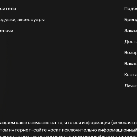
есители
Подб
одушки, аксессуары
Брен
мелочи
Заказ
Дост
Возвр
Вака
Конт
Личн
ащаем ваше внимание на то, что вся информация (включая ц
этом интернет-сайте носит исключительно информационны