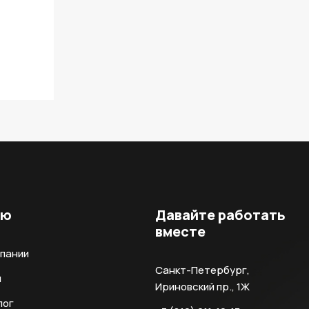
ню
Давайте работать
вместе
мпании
Санкт-Петербург,
и
Ириновский пр., 1Ж
лог