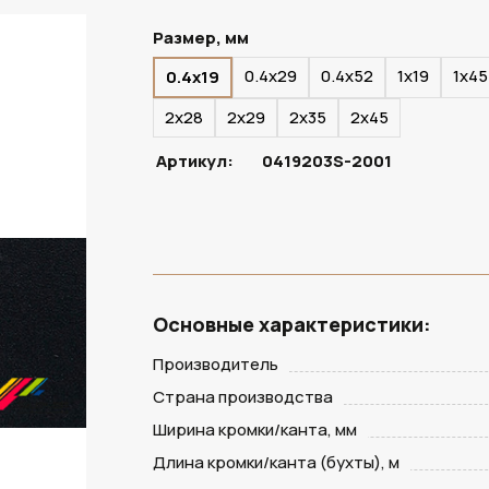
Размер, мм
0.4х29
0.4х52
1х19
1х45
0.4х19
2х28
2х29
2х35
2х45
Артикул:
0419203S-2001
Основные характеристики:
Производитель
Страна производства
Ширина кромки/канта, мм
Длина кромки/канта (бухты), м