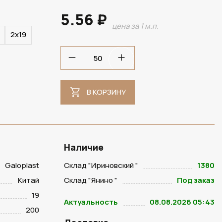
5.56 ₽
цена за 1 м.п.
2х19
В КОРЗИНУ
Наличие
Galoplast
Склад "Ириновский "
1380
Китай
Склад "Янино "
Под заказ
19
Актуальность
08.08.2026 05:43
200