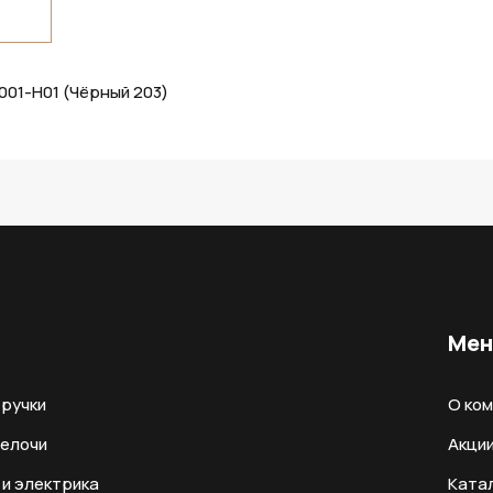
001-H01 (Чёрный 203)
Ме
ручки
О ко
мелочи
Акци
и электрика
Ката