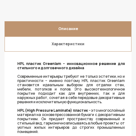
Описание
Характеристики
HPL пластик Greenlam
– инновационное решение для
стильного и долговечного дизайна
Современные интерьеры требуют не только эстетики, но и
практичности – именно поэтому HPL пластик Greenlam
становится идеальным выбором для отделки стен,
мебели, потолков и полов. Это высокотехнологичное
покрытие подходит как для внутренних, так и для
наружных работ, сочетая в себе передовые декоративные
решения и исключительную функциональность.
HPL (High Pressure Laminate) пластик
– это многослойный
материал на основе прессованной бумаги с декоративным
покрытием. Он придает пространству современный и
стильный вид, гармонично вписываясь в любые проекты: от
уютных жилых интерьеров до строгих промышленных
помещений.