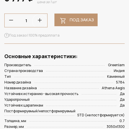
цена за 1 шт
ПОД ЗАКАЗ
Под заказ | 100% предоплата
Основные характеристики:
Производитель
Greenlam
Страна производства
Индия
Тип
Каменный
Номер дизайна
5784
Название дизайна
Athena Aegis
Устойчив к истиранию - высокая прочность
Да
Ударопрочный
Да
Устойчив к царапинам
Да
Постформируемый/непостформируемый
STD (не постформируется)
Толщина, мм
0.7
Размер, мм
3050х1300