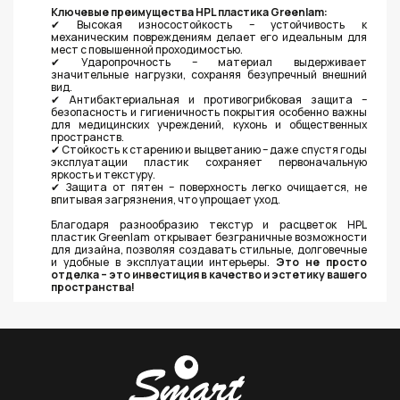
Ключевые преимущества HPL пластика Greenlam:
✔ Высокая износостойкость – устойчивость к
механическим повреждениям делает его идеальным для
мест с повышенной проходимостью.
✔ Ударопрочность – материал выдерживает
значительные нагрузки, сохраняя безупречный внешний
вид.
✔ Антибактериальная и противогрибковая защита –
безопасность и гигиеничность покрытия особенно важны
для медицинских учреждений, кухонь и общественных
пространств.
✔ Стойкость к старению и выцветанию – даже спустя годы
эксплуатации пластик сохраняет первоначальную
яркость и текстуру.
✔ Защита от пятен – поверхность легко очищается, не
впитывая загрязнения, что упрощает уход.
Благодаря разнообразию текстур и расцветок HPL
пластик Greenlam открывает безграничные возможности
для дизайна, позволяя создавать стильные, долговечные
и удобные в эксплуатации интерьеры.
Это не просто
отделка – это инвестиция в качество и эстетику вашего
пространства!