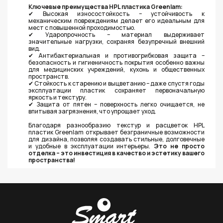
Ключевые преимущества HPL пластика Greenlam:
✔ Высокая износостойкость – устойчивость к
механическим повреждениям делает его идеальным для
мест с повышенной проходимостью.
✔ Ударопрочность – материал выдерживает
значительные нагрузки, сохраняя безупречный внешний
вид.
✔ Антибактериальная и противогрибковая защита –
безопасность и гигиеничность покрытия особенно важны
для медицинских учреждений, кухонь и общественных
пространств.
✔ Стойкость к старению и выцветанию – даже спустя годы
эксплуатации пластик сохраняет первоначальную
яркость и текстуру.
✔ Защита от пятен – поверхность легко очищается, не
впитывая загрязнения, что упрощает уход.
Благодаря разнообразию текстур и расцветок HPL
пластик Greenlam открывает безграничные возможности
для дизайна, позволяя создавать стильные, долговечные
и удобные в эксплуатации интерьеры.
Это не просто
отделка – это инвестиция в качество и эстетику вашего
пространства!