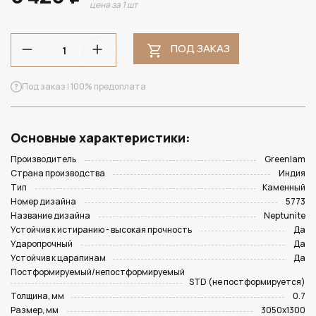
цена за 1 шт
ПОД ЗАКАЗ
Под заказ | 100% предоплата
Основные характеристики:
Производитель
Greenlam
Страна производства
Индия
Тип
Каменный
Номер дизайна
5773
Название дизайна
Neptunite
Устойчив к истиранию - высокая прочность
Да
Ударопрочный
Да
Устойчив к царапинам
Да
Постформируемый/непостформируемый
STD (не постформируется)
Толщина, мм
0.7
Размер, мм
3050х1300