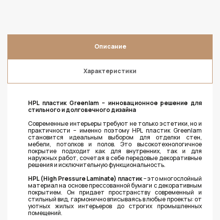
Описание
Характеристики
HPL пластик Greenlam
– инновационное решение для
стильного и долговечного дизайна
Современные интерьеры требуют не только эстетики, но и
практичности – именно поэтому HPL пластик Greenlam
становится идеальным выбором для отделки стен,
мебели, потолков и полов. Это высокотехнологичное
покрытие подходит как для внутренних, так и для
наружных работ, сочетая в себе передовые декоративные
решения и исключительную функциональность.
HPL (High Pressure Laminate) пластик
– это многослойный
материал на основе прессованной бумаги с декоративным
покрытием. Он придает пространству современный и
стильный вид, гармонично вписываясь в любые проекты: от
уютных жилых интерьеров до строгих промышленных
помещений.